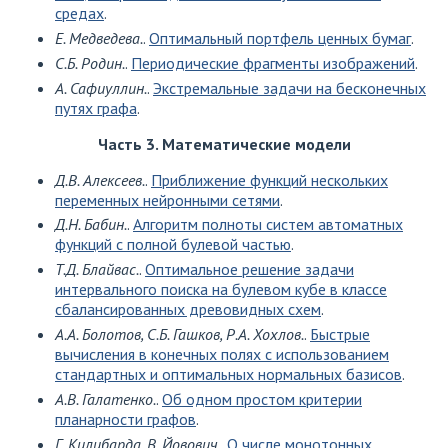
средах
.
Е. Медведева.
.
Оптимальный портфель ценных бумаг
.
С.Б. Родин.
.
Периодические фрагменты изображений
.
А. Сафиуллин.
.
Экстремальные задачи на бесконечных
путях графа
.
Часть 3. Математические модели
Д.В. Алексеев.
.
Приближение функций нескольких
переменных нейронными сетями
.
Д.Н. Бабин.
.
Алгоритм полноты систем автоматных
функций с полной булевой частью
.
Т.Д. Блайвас.
.
Оптимальное решение задачи
интервального поиска на булевом кубе в классе
сбалансированных древовидных схем
.
А.А. Болотов, С.Б. Гашков, Р.А. Хохлов.
.
Быстрые
вычисления в конечных полях с использованием
стандартных и оптимальных нормальных базисов
.
А.В. Галатенко.
.
Об одном простом критерии
планарности графов
.
Г. Килибарда, В. Йовович.
.
О числе монотонных