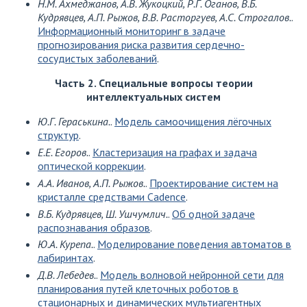
Н.М. Ахмеджанов, А.В. Жукоцкий, Р.Г. Оганов, В.Б.
Кудрявцев, А.П. Рыжов, В.В. Расторгуев, А.С. Строгалов.
.
Информационный мониторинг в задаче
прогнозирования риска развития сердечно-
сосудистых заболеваний
.
Часть 2. Специальные вопросы теории
интеллектуальных систем
Ю.Г. Гераськина.
.
Модель самоочищения лёгочных
структур
.
Е.Е. Егоров.
.
Кластеризация на графах и задача
оптической коррекции
.
А.А. Иванов, А.П. Рыжов.
.
Проектирование систем на
кристалле средствами Cadence
.
В.Б. Кудрявцев, Ш. Ушчумлич.
.
Об одной задаче
распознавания образов
.
Ю.А. Курепа.
.
Моделирование поведения автоматов в
лабиринтах
.
Д.В. Лебедев.
.
Модель волновой нейронной сети для
планирования путей клеточных роботов в
стационарных и динамических мультиагентных