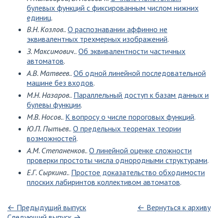
булевых функций с фиксированным числом нижних
единиц
.
В.Н. Козлов.
.
О распознавании аффинно не
эквивалентных трехмерных изображений
.
З. Максимович.
.
Об эквивалентности частичных
автоматов
.
А.В. Матвеев.
.
Об одной линейной последовательной
машине без входов
.
М.Н. Назаров.
.
Параллельный доступ к базам данных и
булевы функции
.
М.В. Носов.
.
К вопросу о числе пороговых функций
.
Ю.П. Пытьев.
.
О предельных теоремах теории
возможностей
.
А.М. Степаненков.
.
О линейной оценке сложности
проверки простоты числа однородными структурами
.
Е.Г. Сыркина.
.
Простое доказательство обходимости
плоских лабиринтов коллективом автоматов
.
← Предыдущий выпуск
← Вернуться к архиву
Следующий выпуск →