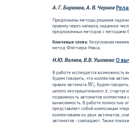
А. Г. Бирюков, А. В. Чернов
Рела
Предложены методы решения задачи б
правилу через наперед заданное числ
предложенных методов с методами б
Ключевые слова:
безусловная миними
метод Флетчера-Ривса.
Н.Ю. Волков, В.В. Ушакова
О вы
В работе исследуется возможность в
Будем говорить, что коллектив авто
W
1
правее автомата
. Будем говорит
x
целого неотрицательного
, стартуя 
подвижность автоматов коллектива о
вычислимость. В работе полностью оп
представляет собой композиции «пер
коллективами из двух автоматов, сл
автоматов - совпадают. Также показа