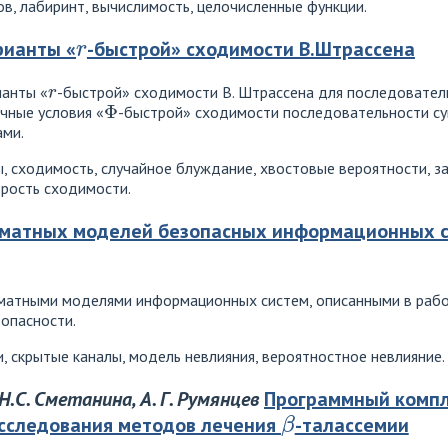
в, лабиринт, вычислимость, целочисленные функции.
r
ианты «
-быстрой» сходимости В.Штрассена
r
анты «
-быстрой» сходимости В. Штрассена для последователь
Φ
чные условия «
-быстрой» сходимости последовательности су
ми.
, сходимость, случайное блуждание, хвостовые вероятности, за
орость сходимости.
оматных моделей безопасных информационных с
атными моделями информационных систем, описанными в рабо
опасности.
 скрытые каналы, модель невлияния, вероятностное невлияние.
 Н.С. Сметанина, А. Г. Румянцев
Программный компл
β
сследования методов лечения
-талассемии