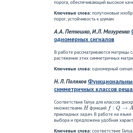
порога, обеспечивающий высокое кач
Ключевые слова:
полутоновые изобра
порог, устойчивость к шумам.
А.А. Петюшко, И.Л. Мазуренко
одномерных сигналов
В работе рассматриваются матрицы са
растяжения этих симметричных матри
Ключевые слова:
одномерный сигнал,
Н. Л. Поляков
Функциональные 
симметричных классов реш
Соответствия Галуа для классов дис
H
f
:
Q
→
A
множествами
функций
прикладных задач. В работе на язык
выбора и предложена удобная характ
Ключевые слова:
соответствие Галуа,