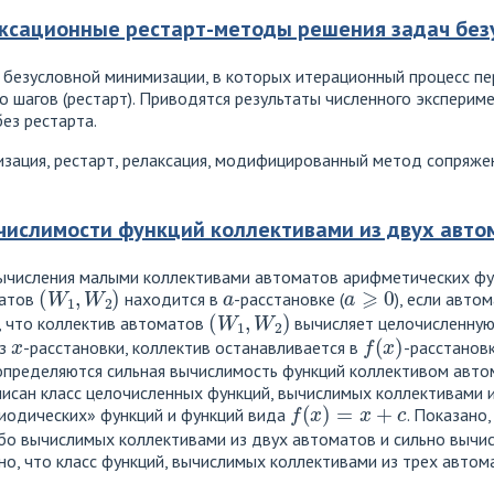
ксационные рестарт-методы решения задач без
езусловной минимизации, в которых итерационный процесс пе
о шагов (рестарт). Приводятся результаты численного экспери
ез рестарта.
зация, рестарт, релаксация, модифицированный метод сопряже
числимости функций коллективами из двух авто
ычисления малыми коллективами автоматов арифметических фун
(
W
1
,
W
2
)
a
a
⩾
0
матов
находится в
-расстановке (
), если авто
(
W
1
,
W
2
)
ь, что коллектив автоматов
вычисляет целочисленну
x
f
(
x
)
из
-расстановки, коллектив останавливается в
-расстановк
пределяются сильная вычислимость функций коллективом автом
исан класс целочисленных функций, вычислимых коллективами и
f
(
x
)
=
x
+
c
иодических» функций и функций вида
. Показано
або вычислимых коллективами из двух автоматов и сильно вычи
но, что класс функций, вычислимых коллективами из трех автома