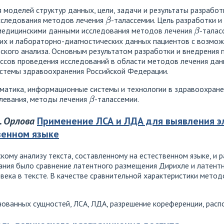
моделей структур данных, цели, задачи и результаты разрабо
β
сследования методов лечения
-талассемии. Цель разработки и
β
 медицинскими данными исследования методов лечения
-талас
ких и лабораторно-диагностических данных пациентов с возмо
кого анализа. Основным результатом разработки и внедрения 
ссов проведения исследований в области методов лечения дан
истемы здравоохранения Российской Федерации.
атика, информационные системы и технологии в здравоохранен
β
олевания, методы лечения
-талассемии.
А. Орлова
Применение ЛСА и ЛДА для выявления э
венном языке
кому анализу текста, составленному на естественном языке, и
ания было сравнение латентного размещения Дирихле и латент
века в тексте. В качестве сравнительной характеристики мето
ованных сущностей, ЛСА, ЛДА, разрешение кореференции, расп