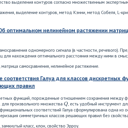
ество выделения контуров согласно множественным экспертным
жения, выделение контуров, метод Кэнни, метод Собеля, L-кри
Об оптимальном нелинейном растяжении матриц
мосравнения одномерного сигнала (в частности, речевого). Пр
ц для нахождения оптимального расстояния между ними в смыс
 матрица самосравнения, нелинейное растяжение.
соответствия Галуа для классов дискретных фу
ающих правил
кретных функций, порожденные отношением сохранения между 
Q
для произвольного множества
, есть удобный инструмент дл
е функциональных соответствий Галуа сформулирована одна из 
еризация симметричных классов решающих правил без свойства
 замкнутый класс, клон, свойство Эрроу.