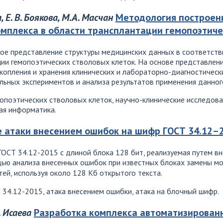
, Е. В. Боякова, М.А. Масчан
Методология построен
мплекса в области трансплантации гемопоэтиче
ое представление структуры медицинских данных в соответств
ции гемопоэтических стволовых клеток. На основе представлен
копления и хранения клинических и лабораторно-диагностическ
ьных экспериментов и анализа результатов применения данног
опоэтических стволовых клеток, научно-клинические исследова
ая информатика.
атаки внесением ошибок на шифр ГОСТ 34.12–2
ГОСТ 34.12-2015 с длиной блока 128 бит, реализуемая путем в
щью анализа внесенных ошибок при известных блоках замены мо
ей, используя около 128 Кб открытого текста.
 34.12-2015, атака внесением ошибки, атака на блочный шифр.
. Исаева
Разработка комплекса автоматизирован