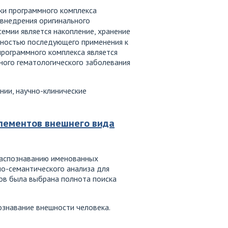
тки программного комплекса
 внедрения оригинального
семии является накопление, хранение
жностью последующего применения к
программного комплекса является
ного гематологического заболевания
ии, научно-клинические
лементов внешнего вида
 распознаванию именованных
но-семантического анализа для
дов была выбрана полнота поиска
ознавание внешности человека.