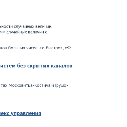
ности случайных величин.
мм случайных величин с
r
Φ
кон больших чисел, «
-быстро», «
истем без скрытых каналов
тах Московитца-Костича и Грушо-
екс управления