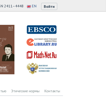
SN 2411–4448
EN
Войти
атью
Этические нормы
Контакты