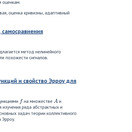
 оценкам.
вая, оценка кривизны, адаптивный
 самосравнения
едлагается метод нелинейного
ле похожести сигналов.
нкций и свойство Эрроу для
f
A
функциями
на множестве
и
я изучения ряда абстрактных и
основных задач теории коллективного
 Эрроу.