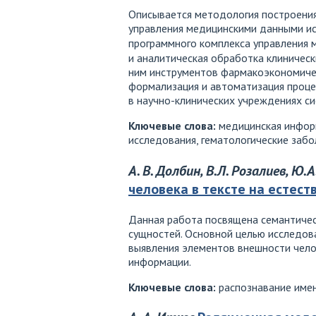
Описывается методология построения 
управления медицинскими данными и
программного комплекса управления
и аналитическая обработка клиничес
ним инструментов фармакоэкономичес
формализация и автоматизация проце
в научно-клинических учреждениях с
Ключевые слова:
медицинская информ
исследования, гематологические заб
А. В. Долбин, В.Л. Розалиев, Ю.
человека в тексте на естест
Данная работа посвящена семантичес
сущностей. Основной целью исследов
выявления элементов внешности чело
информации.
Ключевые слова:
распознавание имен