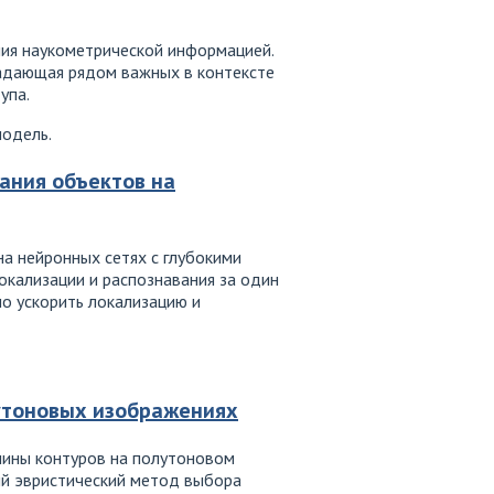
ния наукометрической информацией.
ладающая рядом важных в контексте
упа.
модель.
ания объектов на
а нейронных сетях с глубокими
окализации и распознавания за один
но ускорить локализацию и
утоновых изображениях
лины контуров на полутоновом
ый эвристический метод выбора