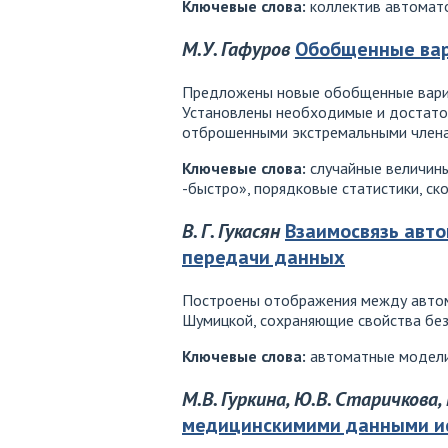
Ключевые слова:
коллектив автомато
М.У. Гафуров
Обобщенные вар
Предложены новые обобщенные вари
Установлены необходимые и достато
отброшенными экстремальными члена
Ключевые слова:
случайные величины
-быстро», порядковые статистики, ск
В. Г. Гукасян
Взаимосвязь авт
передачи данных
Построены отображения между автом
Шумицкой, сохраняющие свойства без
Ключевые слова:
автоматные модели,
М.В. Гуркина, Ю.В. Старичкова,
медицинскимими данными и