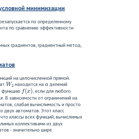
условной минимизации
резапускается по определенному
мента по сравнению эффективности
нных градиентов, градиентный метод,
матов
кций на целочисленной прямой.
W
2
a
мат
находится на
делений
f
(
x
)
ю функцию
, если для любого
е. В зависимости от ограничений на
атов, слабая вычислимость и просто
з двух автоматов. Этот класс
, что классы всех функций, вычислимых
слимых коллективами из двух
тов - значительно шире.