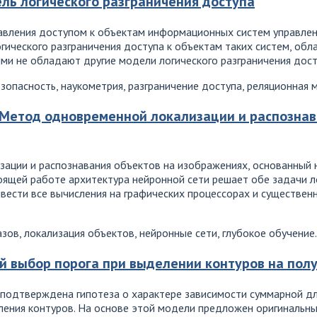
ль логического разграничения доступа
равления доступом к объектам информационных систем управле
гического разграничения доступа к объектам таких систем, об
ми не обладают другие модели логического разграничения дост
опасность, наукометрия, разграничение доступа, реляционная 
Метод одновременной локализации и распознав
ации и распознавания объектов на изображениях, основанный н
оящей работе архитектура нейронной сети решает обе задачи л
вести все вычисления на графических процессорах и существен
ов, локализация объектов, нейронные сети, глубокое обучение.
й выбор порога при выделении контуров на пол
подтверждена гипотеза о характере зависимости суммарной д
ения контуров. На основе этой модели предложен оригинальн