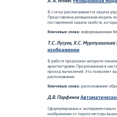
А. А. Иткес
Реляционная моде
В статье рассматривается задача уп
Представлена реляционная модель ло
поставленной задачи свойств, которы
Ключевые слова:
информационная без
Т.С. Лугуев, Х.С. Муртузаалиев
изображении
В работе предложен алгоритм локализ
архитектурами. Предложенная в наст
проход вычислений. Это позволяет вы
распознавание.
Ключевые слова:
распознавание образ
Д.В. Парфенов
Автоматически
Сформулирована и экспериментально 
изображении от порога методы выдел