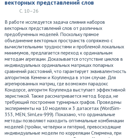
векторных представлений слов
С. 10–26
В работе исследуется задача слияния наборов
векторных представлений слов от различных
предобученных моделей. Поскольку прямое
объединение векторных пространств сопряжено с
вычислительными трудностями и проблемой локальных
минимумов, предлагается переход к ординальным
методам агрегации. Доказывается отсутствие циклов в
индивидуальных ординальных матрицах попарных
сравнений расстояний, что гарантирует эквивалентность
алгоритмов Кемени и Коупленда в этом случае. Для
агрегированных матриц, где возможен парадокс
Кондорсе, алгоритм Коупленда выступает эффективной
эвристикой. Также рассматривается метод Борда, не
требующий построения турнирных графов. Проведены
эксперименты на 10 моделях и 3 датасетах (WordSim-
353, MEN, SimLex-999). Показано, что ординальные
методы позволяют находить оптимальные комбинации
моделей (тройки, четвёрки и пятёрки), превосходящие
индивидуальные модели по корреляции Спирмена, при