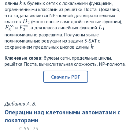
длины
в булевых сетях с локальными функциями,
ограниченными классами из решётки Поста. Доказано,
что задача является NP-полной для выразительных
D
2
классов
(монотонные самодвойственные функции),
F
6
∞
F
2
∞
L
1
и
, а для класса линейных функций
полиномиально разрешима. Получены явные
полиномиальные редукции из задачи 3-SAT с
k
сохранением предельных циклов длины
.
Ключевые слова:
булевы сети, предельные циклы,
решётка Поста, вычислительная сложность, NP-полнота.
Скачать PDF
Дюбанов А. В.
Операции над клеточными автоматами с
локаторами
С. 55–73