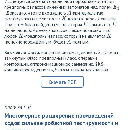
Исследуется задача
-конечной порождаемости для
E
2
предполных классов линейных автоматов над полем
A
. Доказано, что не входящие в
-критериальную
K
систему классы не являются
-конечнопорожденными.
K
K
При этом была найдена счётная серия
-замкнутых
-конечнопорожденных классов. Также показано, что
K
K
любой
-предполный класс, который не является
A
-конечнопорожденным, будет
-полным.
Ключевые слова:
конечный автомат, линейный автомат,
замкнутый класс, предполный класс, операции
композиции, аппроксимационное замыкание, $K$-
конечнопорожденность, базисы замкнутых классов.
Скачать PDF
Калачев Г. В.
Многомерное расширение произведений
кодов сильнее робастной тестируемости и