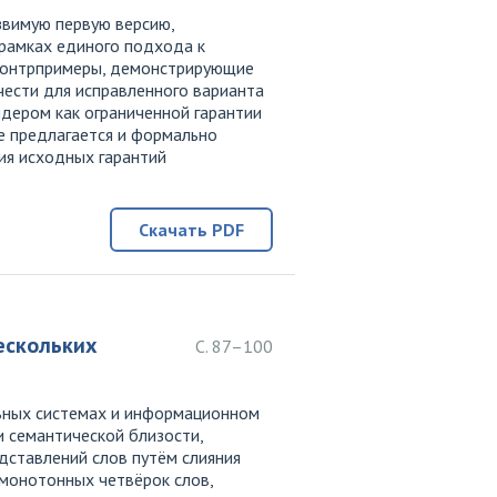
звимую первую версию,
рамках единого подхода к
 контрпримеры, демонстрирующие
чести для исправленного варианта
лидером как ограниченной гарантии
е предлагается и формально
ия исходных гарантий
Скачать PDF
ескольких
С. 87–100
льных системах и информационном
и семантической близости,
дставлений слов путём слияния
имонотонных четвёрок слов,