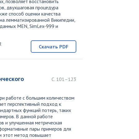
х, позволяет восстановить
ов, двухшаговая процедура
акже способ оценки качества
 на лемматизированной Википедии,
 данных MEN, SimLex-999 и
t
Скачать PDF
ического
С. 101–123
при работе с большим количеством
ает перспективный подход к
ндартных функций потерь, таких
имеров. В данной работе
в и улучшенная метрическая
нформативные пары примеров для
ии этот метод повышает