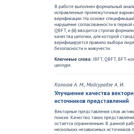
В работе выполнен формальный анали
исправленные промежуточные вариант
верификации. На основе спецификаци
нарушение согласованности в первой 
QBFT, и (iii) вводится строгая форма
качества цепочки, для которой станд
верифицируется правило выбора лид
безопасности и живучести.
Ключевые слова:
IBFT, QBFT, BFT-кон
цензуре.
Колосов А. М., Майсурадзе А. И.
Улучшение качества векторн
источников представлений
Векторные представления слов актив
поиске. Качество таких представлени
остаётся ограниченным. В данной ра
нескольких независимых источников 