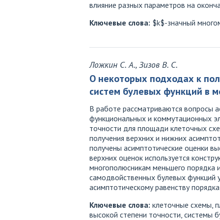
влияние разных параметров на оконч
Ключевые слова:
$k$-значный многом
Ложкин С. А., Зизов В. С.
О некоторых подходах к по
систем булевых функций в 
В работе рассматриваются вопросы а
функциональных и коммутационных эл
точности для площади клеточных сх
получения верхних и нижних асимптот
получены асимптотические оценки вы
верхних оценок используется констр
многополюсникам меньшего порядка и
самодвойственных булевых функций у
асимптотическому равенству порядка
Ключевые слова:
клеточные схемы, п
высокой степени точности, системы 