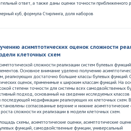
ательный ответ, а также даны оценки точности приближенного 
ерный куб, формула Стирлинга, доля наборов
лучению асимптотических оценок сложности реа
модели клеточных схем
симптотической сложности реализации систем булевых функций
ементов. Основное внимание уделено получению асимптотичес
ем, реализующих достаточно большие классы булевых функций
ических оценок, применимые к широким классам функций. На ос
сокой степени точности для системы всех самодвойственных бу
уктивный подход, основанный на сведении исследуемых классов
 последующей модификации реализующих их клеточных схем. В 
становлены согласованные верхние и нижние асимптотические 
 роста сложности их реализации в модели клеточных схем.
лощадь схемы, асимптотические оценки, асимптотические оцен
булевых функций, самодвойственные функции, универсальный