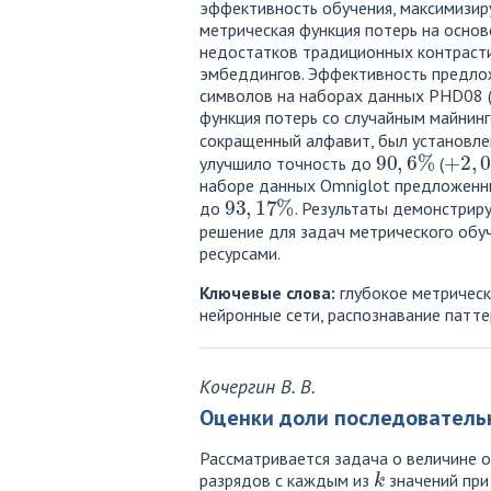
эффективность обучения, максимизир
метрическая функция потерь на осно
недостатков традиционных контрасти
эмбеддингов. Эффективность предло
символов на наборах данных PHD08 (
функция потерь со случайным майнин
сокращенный алфавит, был установле
90
,
6
%
+
2
,
0
улучшило точность до
(
наборе данных Omniglot предложенн
93
,
17
%
до
. Результаты демонстрир
решение для задач метрического обу
ресурсами.
Ключевые слова:
глубокое метрическ
нейронные сети, распознавание патте
Кочергин В. В.
Оценки доли последователь
Рассматривается задача о величине 
k
разрядов с каждым из
значений при