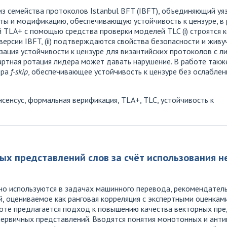
з семейства протоколов Istanbul BFT (IBFT), объединяющий уя
ы и модификацию, обеспечивающую устойчивость к цензуре, в 
й TLA+ с помощью средства проверки моделей TLC (i) строятся
версии IBFT, (ii) подтверждаются свойства безопасности и живу
лизация устойчивости к цензуре для византийских протоколов с 
артная ротация лидера может давать нарушение. В работе такж
ера
f-skip
, обеспечивающее устойчивость к цензуре без ослаблен
сенсус, формальная верификация, TLA+, TLC, устойчивость к
ых представлений слов за счёт использования н
но используются в задачах машинного перевода, рекомендате
й, оцениваемое как ранговая корреляция с экспертными оценкам
боте предлагается подход к повышению качества векторных пре
первичных представлений. Вводятся понятия монотонных и ант