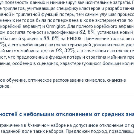
уя полезность данных и минимизируя вычислительные затраты. 
ве триплетов, учитывающая специфику кластеров и разработанн
вной и триплетной функций потерь, тем самым улучшая процес
женных методов была подтверждена в ходе экспериментов по
корейский алфавит) и Omniglot. Для полного корейского алфав
82
,
6
%
гом достигла точности классификации
, установив новый
88
,
6
%
н базовый уровень в
на PHD08. Применение только авт
%
), а его комбинация с автокластеризацией дополнительно ув
92
,
32
%
ый метод майнинга достиг
, а в сочетании с автоклас
уют, что предложенные функция потерь и стратегия майнинга п
чения, особенно в сценариях, характеризующихся большим коли
ое обучение, оптическое распознавание символов, сиамские
рнов.
ностей с небольшим отклонением от средних зн
k
ограничения в
-значном наборе на допустимое отклонение от с
 заданной доле таких наборов. Предложен подход, позволяющ