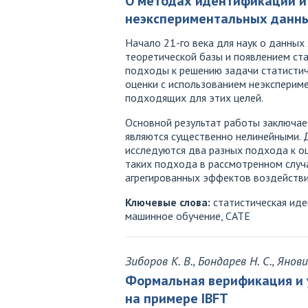
О методах идентификации и 
неэкспериментальных данн
Начало 21-го века для наук о данны
теоретической базы и появлением ст
подходы к решению задачи статисти
оценки с использованием неэксперим
подходящих для этих целей.
Основной результат работы заключае
являются существенно нелинейными. 
исследуются два разных подхода к о
таких подхода в рассмотренном случ
агрегированных эффектов воздействи
Ключевые слова:
статистическая иде
машинное обучение, CATE
Зиборов К. В., Бондарев Н. С., Янови
Формальная верификация и у
на примере IBFT