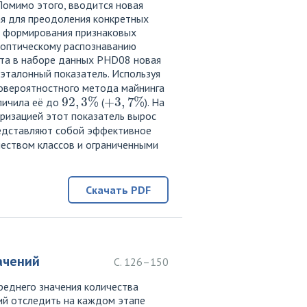
Помимо этого, вводится новая
ая для преодоления конкретных
с формирования признаковых
 оптическому распознаванию
ита в наборе данных PHD08 новая
 эталонный показатель. Используя
овероятностного метода майнинга
92
,
3
%
+
3
,
7
%
еличила её до
(
). На
теризацией этот показатель вырос
редставляют собой эффективное
чеством классов и ограниченными
Скачать PDF
ачений
С. 126–150
реднего значения количества
ий отследить на каждом этапе