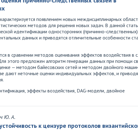
оценки причинно-следственных связей в
ых
х характеризуется появлением новых междисциплинарных облас
атистических методов для решения новых задач. В данной стат
ческой идентификации односторонних (причинно-следственных)
ентальных данных и приводятся отличительные особенности ст
тся в сравнении методов оценивания эффектов воздействия в с
Для этого предложен алгоритм генерации данных при помощи св
ценке — методом байесовских сетей и методом двойного машинн
ае дают неточные оценки индивидуальных эффектов, и приводя
я.
нтификация, эффекты воздействия, DAG-модели, двойное
ч Ю. А.
стойчивость к цензуре протоколов византийско