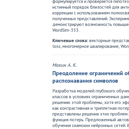
формулируется и проверяется гипотез
истинный порядок близостей для ант
коррекции с использованием полносвяз
полученных представлений. Эксперим
демонстрируют возможность повышени
WordSim-353.
Ключевые слова:
векторные представл
loss, многомерное шкалирование, Wor
Мокин А. К.
Преодоление ограничений об
распознавания символов
Разработка моделей глубокого обуче
классов в условиях ограниченных дан
решению этой проблемы, хотя его эф
как контрастивная и триплетная пот
представлены решения этих проблем:
функция потерь. Предложенный авто
обучения сиамских нейронных сетей.