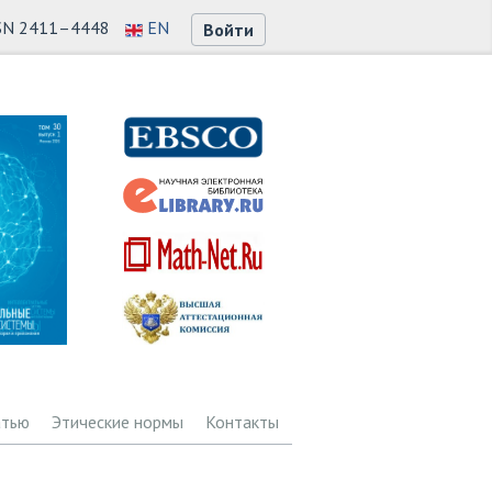
SN 2411–4448
EN
Войти
атью
Этические нормы
Контакты