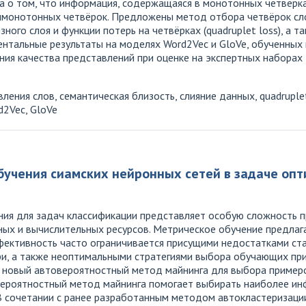
а о том, что информация, содержащаяся в монотонных четвёрка
имонотонных четвёрок. Предложены метод отбора четвёрок сл
ного слоя и функции потерь на четвёрках (quadruplet loss), а т
ентальные результаты на моделях Word2Vec и GloVe, обученных
я качества представлений при оценке на экспертных наборах
ения слов, семантическая близость, слияние данных, quadruple
d2Vec, GloVe
учения сиамских нейронных сетей в задаче опт
ния для задач классификации представляет особую сложность 
ных и вычислительных ресурсов. Метрическое обучение предлаг
фективность часто ограничивается присущими недостатками ста
ери, а также неоптимальными стратегиями выбора обучающих пр
 новый автовероятностный метод майнинга для выбора примеро
вероятностный метод майнинга помогает выбирать наиболее и
 В сочетании с ранее разработанным методом автокластеризац