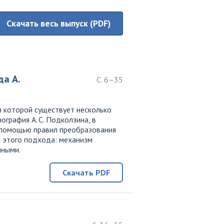
Скачать весь выпуск (PDF)
да А.
С. 6–35
 которой существует несколько
графия А. С. Подколзина, в
с помощью правил преобразования
и этого подхода: механизм
нными.
Скачать PDF