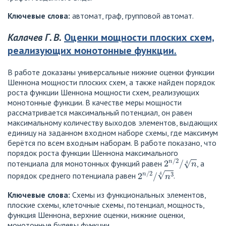
Ключевые слова:
автомат, граф, групповой автомат.
Калачев Г. В.
Оценки мощности плоских схем,
реализующих монотонные функции.
В работе доказаны универсальные нижние оценки функции
Шеннона мощности плоских схем, а также найден порядок
роста функции Шеннона мощности схем, реализующих
монотонные функции. В качестве меры мощности
рассматривается максимальный потенциал, он равен
максимальному количеству выходов элементов, выдающих
единицу на заданном входном наборе схемы, где максимум
берётся по всем входным наборам. В работе показано, что
порядок роста функции Шеннона максимального
2
n
/
2
/
n
4
потенциала для монотонных функций равен
, а
2
n
/
2
/
n
3
4
порядок среднего потенциала равен
.
Ключевые слова:
Cхемы из функциональных элементов,
плоские схемы, клеточные схемы, потенциал, мощность,
функция Шеннона, верхние оценки, нижние оценки,
монотонные булевы функции.