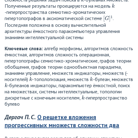
k
Полученные результаты проецируются на модель
-гиперпространства семиотико-хроматических
[
G
]
1
гипертопографов в аксиоматической системе
.
Последняя положена в основу вычислительной
архитектуры ёмкостного паракомпьютера управления
знаниями интеллектуальной системы
Ключевые слова:
алгебр морфизмы, алгоритмов сложность
ёмкостная, алгоритмов сложность операционная,
гипертопографы семиотико-хроматические, графов теории
обобщения, графов теории однообъектная парадигма,
знаниями управление, множеств индикаторы, множеств (-
k
k
носителей)
-топологизация, множеств
-булеан, множеств
k
-булеанов индикаторы, паракомпьютер ёмкостной, поиск
на множествах, системы интеллектуальные, топологии
k
дискретные с конечным носителем,
-гиперпространство
булево
Дергач П. С.
О решетке вложения
прогрессивных множеств сложности два