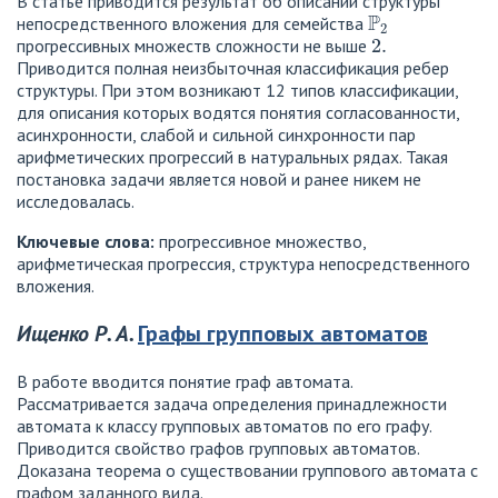
В статье приводится результат об описании структуры
P
2
непосредственного вложения для семейства
2.
прогрессивных множеств сложности не выше
Приводится полная неизбыточная классификация ребер
структуры. При этом возникают 12 типов классификации,
для описания которых водятся понятия согласованности,
асинхронности, слабой и сильной синхронности пар
арифметических прогрессий в натуральных рядах. Такая
постановка задачи является новой и ранее никем не
исследовалась.
Ключевые слова:
прогрессивное множество,
арифметическая прогрессия, структура непосредственного
вложения.
Ищенко Р. А.
Графы групповых автоматов
В работе вводится понятие граф автомата.
Рассматривается задача определения принадлежности
автомата к классу групповых автоматов по его графу.
Приводится свойство графов групповых автоматов.
Доказана теорема о существовании группового автомата с
графом заданного вида.