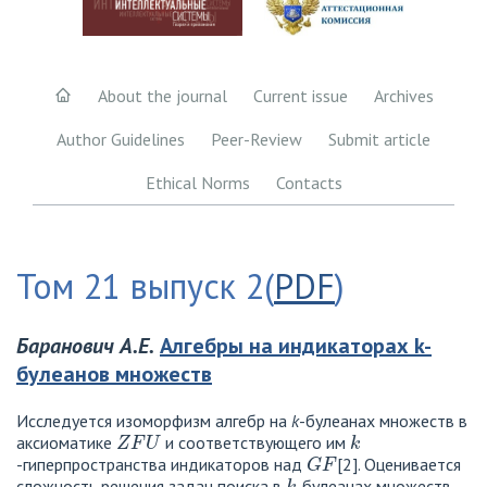
About the journal
Current issue
Archives
Author Guidelines
Peer-Review
Submit article
Ethical Norms
Contacts
Том 21 выпуск 2(
PDF
)
Баранович А.Е.
Алгебры на индикаторах k-
булеанов множеств
Исследуется изоморфизм алгебр на
k
-булеанах множеств в
ZFU
k
аксиоматике
и соответствующего им
GF
-гиперпространства индикаторов над
[2]. Оценивается
k
сложность решения задач поиска в
-булеанах множеств.