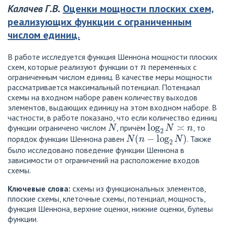
Калачев Г.В.
Оценки мощности плоских схем,
реализующих функции с ограниченным
числом единиц.
В работе исследуется функция Шеннона мощности плоских
n
схем, которые реализуют функции от
переменных с
ограниченным числом единиц. В качестве меры мощности
рассматривается максимальный потенциал. Потенциал
схемы на входном наборе равен количеству выходов
элементов, выдающих единицу на этом входном наборе. В
частности, в работе показано, что если количество единиц
N
log
2
N
≍
n
функции ограничено числом
, причём
, то
N
(
n
−
log
2
N
)
порядок функции Шеннона равен
. Также
было исследовано поведение функции Шеннона в
зависимости от ограничений на расположение входов
схемы.
Ключевые слова:
схемы из функциональных элементов,
плоские схемы, клеточные схемы, потенциал, мощность,
функция Шеннона, верхние оценки, нижние оценки, булевы
функции.