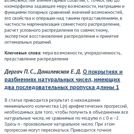
возможностей элементарных событий, с точностью до
изоморфизма задающее меру возможности, матрицами и
функциями попарных сравнений значений возможностей,
его свойства и операции над такими представлениями, в
частности маргинализация совместного распределения,
расчет условного распределения по совместному,
экспертное восстановление распределения и принятие
оптимальных решений.
Ключевые слова:
мера возможности, упорядоченность,
представление распределения
Дергач П. С., Данилевская Е. Д.
О покрытиях и
разбиениях натуральных чисел, имеющих
два последовательных пропуска длины 1
В статье приводится результат о нахождении
минимального количества L(n) арифметических прогрессий,
необходимых для того, чтобы получить в объединении все
натуральные числа, не сравнимые по модулю n с 0 и −2.
Здесь n - произвольное натуральное число. При этом
прогрессии могут пересекаться. Приводится точное