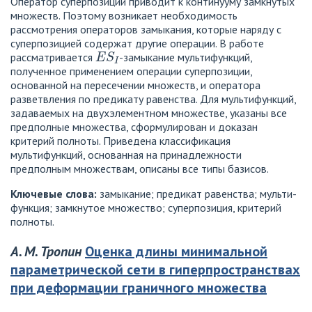
Оператор суперпозиции приводит к континууму замкнутых
множеств. Поэтому возникает необходимость
рассмотрения операторов замыкания, которые наряду с
суперпозицией содержат другие операции. В работе
E
S
I
рассматривается
-замыкание мультифункций,
полученное применением операции суперпозиции,
основанной на пересечении множеств, и оператора
разветвления по предикату равенства. Для мультифункций,
задаваемых на двухэлементном множестве, указаны все
предполные множества, сформулирован и доказан
критерий полноты. Приведена классификация
мультифункций, основанная на принадлежности
предполным множествам, описаны все типы базисов.
Ключевые слова:
замыкание; предикат равенства; мульти-
функция; замкнутое множество; суперпозиция, критерий
полноты.
А. М. Тропин
Оценка длины минимальной
параметрической сети в гиперпространствах
при деформации граничного множества