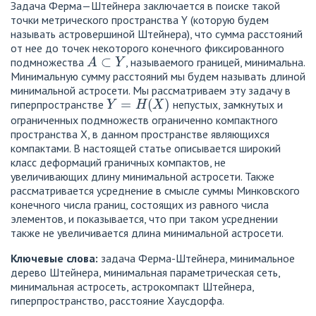
Задача Ферма—Штейнера заключается в поиске такой
точки метрического пространства Y (которую будем
называть астровершиной Штейнера), что сумма расстояний
от нее до точек некоторого конечного фиксированного
A
⊂
Y
подмножества
, называемого границей, минимальна.
Минимальную сумму расстояний мы будем называть длиной
минимальной астросети. Мы рассматриваем эту задачу в
Y
=
H
(
X
)
гиперпространстве
непустых, замкнутых и
ограниченных подмножеств ограниченно компактного
пространства X, в данном пространстве являющихся
компактами. В настоящей статье описывается широкий
класс деформаций граничных компактов, не
увеличивающих длину минимальной астросети. Также
рассматривается усреднение в смысле суммы Минковского
конечного числа границ, состоящих из равного числа
элементов, и показывается, что при таком усреднении
также не увеличивается длина минимальной астросети.
Ключевые слова:
задача Ферма-Штейнера, минимальное
дерево Штейнера, минимальная параметрическая сеть,
минимальная астросеть, астрокомпакт Штейнера,
гиперпространство, расстояние Хаусдорфа.