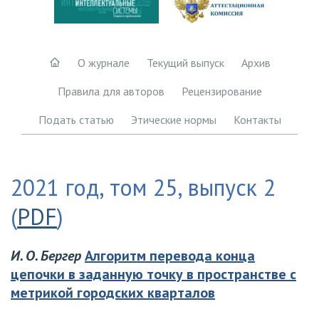
О журнале
Текущий выпуск
Архив
Правила для авторов
Рецензирование
Подать статью
Этические нормы
Контакты
2021 год, том 25, выпуск 2
(
PDF
)
И. О. Бергер
Алгоритм перевода конца
цепочки в заданную точку в пространстве с
метрикой городских кварталов