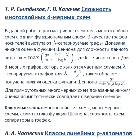
Т. Р. Сытдыков, Г. В. Калачев
Сложность
многослойных d-мерных схем
В данной работе рассматривается модель многослойных
схем с одним функциональным слоем. В качестве графов-
λ
носителей выступают
-сепарируемые графы. Доказана
нижняя оценка функции Шеннона для сложности данного
max
(
2
n
n
,
2
n
(
1
−
λ
)
log
k
)
вида схем
, где k — число слоев. Для
λ
d-мерных графов, которые являются частным случаем
λ
d
−
1
d
-сепарируемых графов для
=
, таким образом
2
n
min
(
n
,
d
log
k
)
получена нижняя оценка функции Шеннона
.
Для прямоугольных многомерных схем доказанная нижняя
оценка асимптотически совпадает с верхней оценкой.
Ключевые слова:
многослойные схемы, многомерные
схемы, асимптотика функции Шеннона, сложность схем,
сепараторы в графах.
А. А. Часовских
Классы линейных p-автоматов