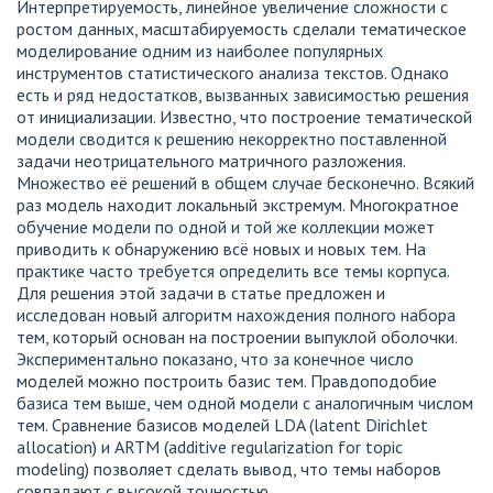
Интерпретируемость, линейное увеличение сложности с
ростом данных, масштабируемость сделали тематическое
моделирование одним из наиболее популярных
инструментов статистического анализа текстов. Однако
есть и ряд недостатков, вызванных зависимостью решения
от инициализации. Известно, что построение тематической
модели сводится к решению некорректно поставленной
задачи неотрицательного матричного разложения.
Множество её решений в общем случае бесконечно. Всякий
раз модель находит локальный экстремум. Многократное
обучение модели по одной и той же коллекции может
приводить к обнаружению всё новых и новых тем. На
практике часто требуется определить все темы корпуса.
Для решения этой задачи в статье предложен и
исследован новый алгоритм нахождения полного набора
тем, который основан на построении выпуклой оболочки.
Экспериментально показано, что за конечное число
моделей можно построить базис тем. Правдоподобие
базиса тем выше, чем одной модели с аналогичным числом
тем. Сравнение базисов моделей LDA (latent Dirichlet
allocation) и ARTM (additive regularization for topic
modeling) позволяет сделать вывод, что темы наборов
совпадают с высокой точностью.