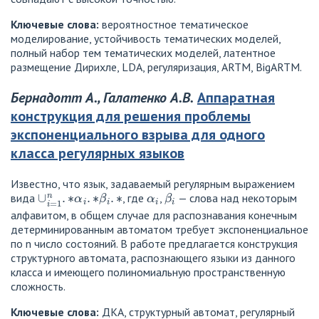
Ключевые слова:
вероятностное тематическое
моделирование, устойчивость тематических моделей,
полный набор тем тематических моделей, латентное
размещение Дирихле, LDA, регуляризация, ARTM, BigARTM.
Бернадотт А., Галатенко А.В.
Аппаратная
конструкция для решения проблемы
экспоненциального взрыва для одного
класса регулярных языков
Известно, что язык, задаваемый регулярным выражением
∪
i
=
1
n
.
∗
α
i
.
∗
β
i
.
∗
α
i
β
i
вида
, где
,
— слова над некоторым
алфавитом, в общем случае для распознавания конечным
детерминированным автоматом требует экспоненциальное
по n число состояний. В работе предлагается конструкция
структурного автомата, распознающего языки из данного
класса и имеющего полиномиальную пространственную
сложность.
Ключевые слова:
ДКА, структурный автомат, регулярный