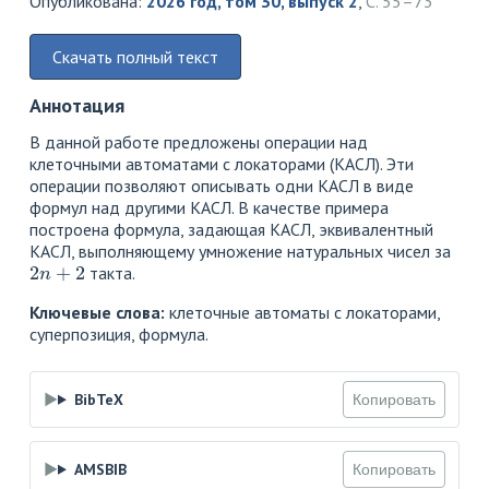
Опубликована:
2026 год, том 30, выпуск 2
,
С. 55–73
Скачать полный текст
Аннотация
В данной работе предложены операции над
клеточными автоматами с локаторами (КАСЛ). Эти
операции позволяют описывать одни КАСЛ в виде
формул над другими КАСЛ. В качестве примера
построена формула, задающая КАСЛ, эквивалентный
КАСЛ, выполняющему умножение натуральных чисел за
2
n
+
2
такта.
Ключевые слова:
клеточные автоматы с локаторами,
суперпозиция, формула.
BibTeX
Копировать
AMSBIB
Копировать