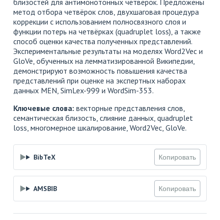
близостей для антимонотонных четвёрок. Предложены
метод отбора четвёрок слов, двухшаговая процедура
коррекции с использованием полносвязного слоя и
функции потерь на четвёрках (quadruplet loss), а также
способ оценки качества полученных представлений.
Экспериментальные результаты на моделях Word2Vec и
GloVe, обученных на лемматизированной Википедии,
демонстрируют возможность повышения качества
представлений при оценке на экспертных наборах
данных MEN, SimLex-999 и WordSim-353.
Ключевые слова:
векторные представления слов,
семантическая близость, слияние данных, quadruplet
loss, многомерное шкалирование, Word2Vec, GloVe.
BibTeX
Копировать
AMSBIB
Копировать