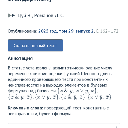
Цуй Ч., Романов Д. С.
Опубликована:
2025 год, том 29, выпуск 2
,
С. 162–172
Скачать полный текст
Аннотация
В статье установлены асимптотически равные числу
переменных нижние оценки функций Шеннона длины
единичного проверяющего теста при константных
неисправностях на выходах элементов в булевых
{
x
&
y
,
x
∨
y
,
x
¯
}
формулах над базисами
,
{
x
&
y
,
x
¯
}
{
x
∨
y
,
x
¯
}
{
x
&
y
¯
,
x
¯
}
{
x
∨
y
¯
,
x
¯
}
,
,
,
.
Ключевые слова:
проверяющий тест, константные
неисправности, булева формула.