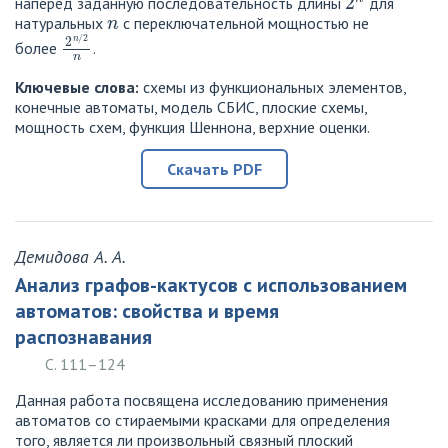
наперёд заданную последовательность длины
для
n
натуральных
с переключательной мощностью не
2
n
/
2
n
более
.
Ключевые слова:
cхемы из функциональных элементов,
конечные автоматы, модель СБИС, плоские схемы,
мощность схем, функция Шеннона, верхние оценки.
Скачать PDF
Демидова А. А.
Анализ графов-кактусов с использованием
автоматов: свойства и время
распознавания
С. 111–124
Данная работа посвящена исследованию применения
автоматов со стираемыми красками для определения
того, является ли произвольный связный плоский