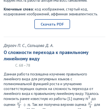
корректность работы алгоритма восстановления.
Ключевые слова:
код изображения, стертый код,
кодирование изображений, аффинная эквивалентность.
Скачать PDF
Дергач П. С., Сальцова Д. А.
О сложности перехода к правильному
линейному виду
С. 68–78
Данная работа посвящена изучению правильного
линейного вида для регулярных языков с
полиномиальной функцией роста и улучшению
соответствующих оценок на сложность перехода от
линейного вида к правильному линейному виду. Удалось
n
2
понизить ранее известную из работы [1] оценку
до
n
2
2
+
n
n
2
4
оценки
. Так же получена верхняя оценка
для
β
1
∗
β
2
∗
.
.
.
β
s
∗
β
i
∗