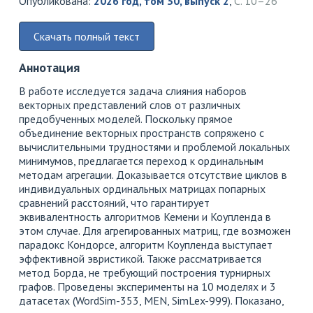
Опубликована:
2026 год, том 30, выпуск 2
,
С. 10–26
Скачать полный текст
Аннотация
В работе исследуется задача слияния наборов
векторных представлений слов от различных
предобученных моделей. Поскольку прямое
объединение векторных пространств сопряжено с
вычислительными трудностями и проблемой локальных
минимумов, предлагается переход к ординальным
методам агрегации. Доказывается отсутствие циклов в
индивидуальных ординальных матрицах попарных
сравнений расстояний, что гарантирует
эквивалентность алгоритмов Кемени и Коупленда в
этом случае. Для агрегированных матриц, где возможен
парадокс Кондорсе, алгоритм Коупленда выступает
эффективной эвристикой. Также рассматривается
метод Борда, не требующий построения турнирных
графов. Проведены эксперименты на 10 моделях и 3
датасетах (WordSim-353, MEN, SimLex-999). Показано,