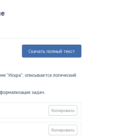
ле
Скачать полный текст
ме "Искра"; описывается логический
 формализация задач.
Копировать
Копировать