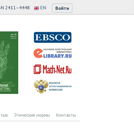
SN 2411–4448
EN
Войти
атью
Этические нормы
Контакты