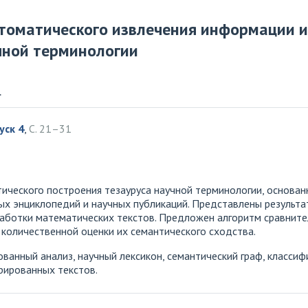
томатического извлечения информации и
чной терминологии
.
уск 4
,
С. 21–31
ического построения тезауруса научной терминологии, основан
ых энциклопедий и научных публикаций. Представлены результа
работки математических текстов. Предложен алгоритм сравните
 количественной оценки их семантического сходства.
ванный анализ, научный лексикон, семантический граф, классиф
рированных текстов.