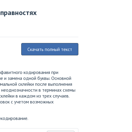
справностях
Скачать полный текст
лфавитного кодирования при
ие и замена одной буквы. Основной
имальной склейки после выполнения
а неоднозначности в терминах схемы
клейки в каждом из трех случаев.
ровок с учетом возможных
екодирование.