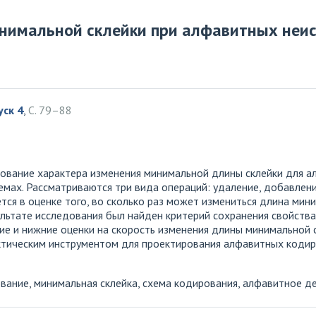
нимальной склейки при алфавитных неи
уск 4
,
С. 79–88
дование характера изменения минимальной длины склейки для а
емах. Рассматриваются три вида операций: удаление, добавлен
ется в оценке того, во сколько раз может измениться длина мин
ультате исследования был найден критерий сохранения свойств
ие и нижние оценки на скорость изменения длины минимальной с
ктическим инструментом для проектирования алфавитных коди
ание, минимальная склейка, схема кодирования, алфавитное д