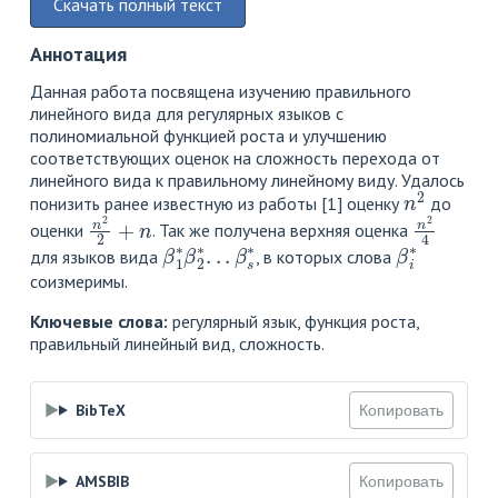
Скачать полный текст
Аннотация
Данная работа посвящена изучению правильного
линейного вида для регулярных языков с
полиномиальной функцией роста и улучшению
соответствующих оценок на сложность перехода от
линейного вида к правильному линейному виду. Удалось
n
2
понизить ранее известную из работы [1] оценку
до
n
2
2
+
n
n
2
4
оценки
. Так же получена верхняя оценка
β
1
∗
β
2
∗
.
.
.
β
s
∗
β
i
∗
для языков вида
, в которых слова
соизмеримы.
Ключевые слова:
регулярный язык, функция роста,
правильный линейный вид, сложность.
BibTeX
Копировать
AMSBIB
Копировать