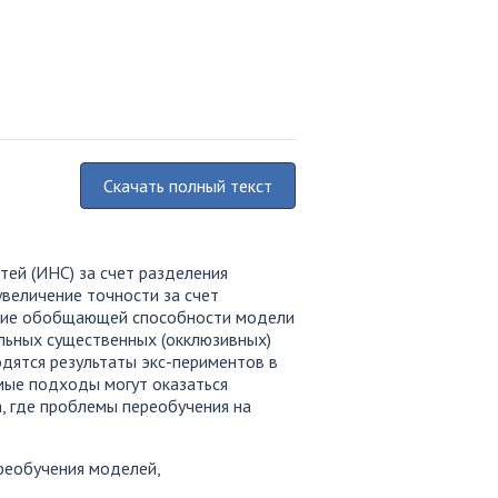
Скачать полный текст
ей (ИНС) за счет разделения
величение точности за счет
шение обобщающей способности модели
льных существенных (окклюзивных)
дятся результаты экс-периментов в
емые подходы могут оказаться
, где проблемы переобучения на
ереобучения моделей,