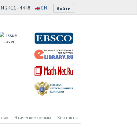
SN 2411–4448
EN
Войти
атью
Этические нормы
Контакты