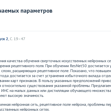
чаемых параметров
уск 2
,
С. 19–47
ия качества обучения сверточных искусственных нейронных сет
ения рецептивного поля. При обучении ResNet50 достигается у
х слоях, расширяющих рецептивное поле. Показано, что повы
тода достигается за счет устранения избыточного вклада отде
ании карт признаков. В пользу указанных предположений приво
ния относительно существования указанной проблемы. Предлага
ии ИНС на малых данных или дистилляции обучающего множества
еют высокую значимость.
венная нейронная сеть, рецептивное поле нейрона, проблемы п
усственных нейронных сетях.