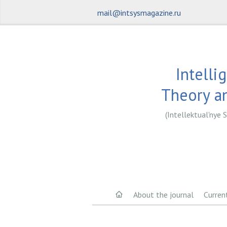
mail@intsysmagazine.ru
Intelli
Theory an
(Intellektual'nye S
About the journal
Curren