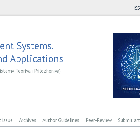
IS
gent Systems.
d Applications
istemy. Teoriya i Prilozheniya)
t issue
Archives
Author Guidelines
Peer-Review
Submit art