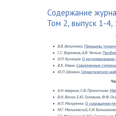
Содержание журна
Том 2, выпуск 1-4, 
В.В. Величенко
.
Принципы технич
Г.С. Воронков, А.В. Чечкин
.
Пробле
О.П. Кузнецов
.
О моделировании 
В.К. Левин
.
Современные суперко
Ю.П. Шанкин
.
Семантическое инф
Ча
А.Н. Аверкин, С.В. Прокопчина
.
Мяг
В.Н. Вагин, Е.Ю. Головина, Ф.Ф. Ос
И.Л. Мазуренко
.
О сокращении пе
М.Г. Мальковский, Е.И. Большаков