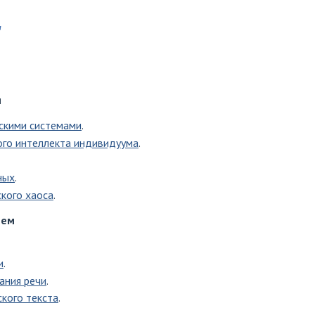
"
м
скими системами
.
ого интеллекта индивидуума
.
ных
.
кого хаоса
.
тем
и
.
ания речи
.
кого текста
.