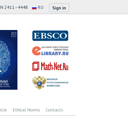
SN 2411–4448
RU
Sign in
icle
Ethical Norms
Contacts