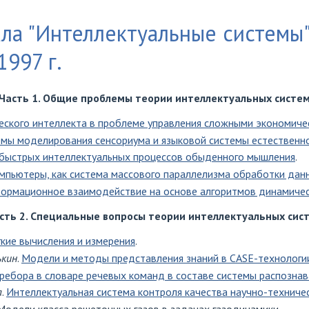
ла "Интеллектуальные системы
1997 г.
Часть 1. Общие проблемы теории интеллектуальных систе
еского интеллекта в проблеме управления сложными экономиче
мы моделирования сенсориума и языковой системы естественн
быстрых интеллектуальных процессов обыденного мышления
.
мпьютеры, как система массового параллелизма обработки дан
ормационное взаимодействие на основе алгоритмов динамичес
сть 2. Специальные вопросы теории интеллектуальных сис
кие вычисления и измерения
.
ькин
.
Модели и методы представления знаний в CASE-технологи
ребора в словаре речевых команд в составе системы распознав
а
.
Интеллектуальная система контроля качества научно-техничес